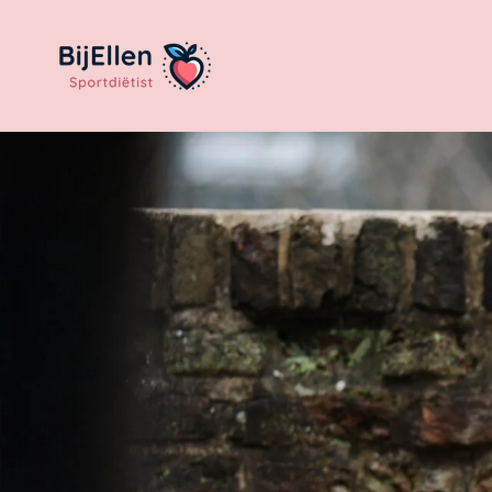
Ga
direct
naar
de
hoofdinhoud