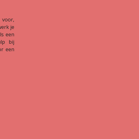
 voor,
werk je
ls een
lp bij
or een