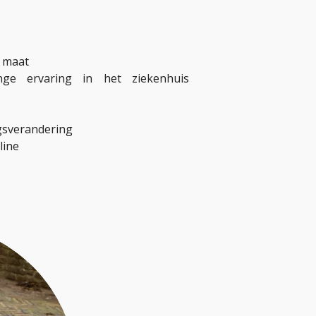
p maat
ange ervaring in het ziekenhuis
gsverandering
nline